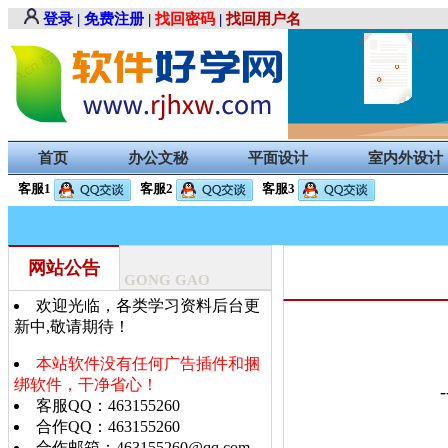
登录
|
免费注册
|
找回密码
|
找回用户名
首页
办公文秘
平面设计
室内外设计
客服1
客服2
客服3
网站公告
GONG GAO
欢迎光临，各类学习资料后台更
新中,敬请期待！
本站软件没有任何广告插件和捆
绑软件，干净省心！
-
客服QQ：463155260
合作QQ：463155260
合作邮箱：463155260@qq.com