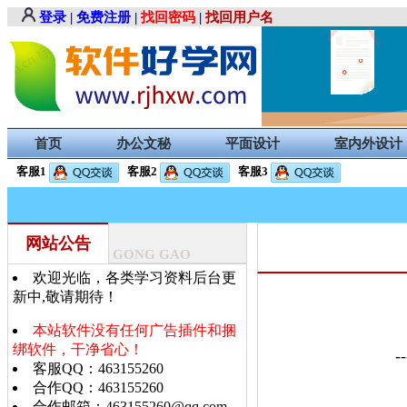
登录
|
免费注册
|
找回密码
|
找回用户名
首页
办公文秘
平面设计
室内外设计
客服1
客服2
客服3
网站公告
GONG GAO
欢迎光临，各类学习资料后台更
新中,敬请期待！
本站软件没有任何广告插件和捆
绑软件，干净省心！
-
客服QQ：463155260
合作QQ：463155260
合作邮箱：463155260@qq.com