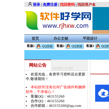
登录
|
免费注册
|
找回密码
|
找回用户名
首页
办公文秘
平面设计
客服1
客服2
客服3
网站公告
GONG GAO
欢迎光临，各类学习资料后台更新
中,敬请期待！
本站软件没有任何广告插件和捆绑
软件，干净省心！
客服QQ：463155260
合作QQ：463155260
合作邮箱：463155260@qq.com