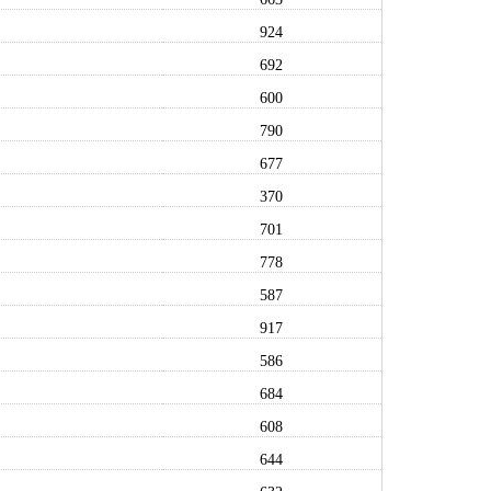
924
692
600
790
677
370
701
778
587
917
586
684
608
644