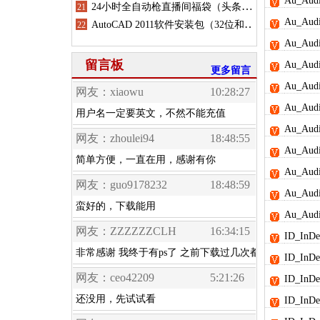
Au_Au
Au_Au
Au_Au
留言板
Au_Au
更多留言
Au_Au
Au_Au
Au_Au
Au_Au
Au_Au
Au_Au
Au_A
ID_In
ID_In
ID_In
ID_In