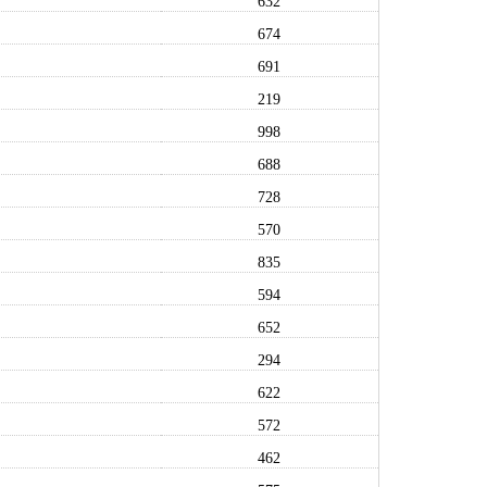
632
674
691
219
998
688
728
570
835
594
652
294
622
572
462