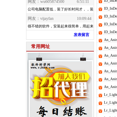
ID_In
ID_In
ID_In
ID_In
ID_In
发表留言
An_An
常用网址
An_An
An_An
An_An
An_An
An_An
An_An
Lr_Lig
Lr_Lig
Lr_Li