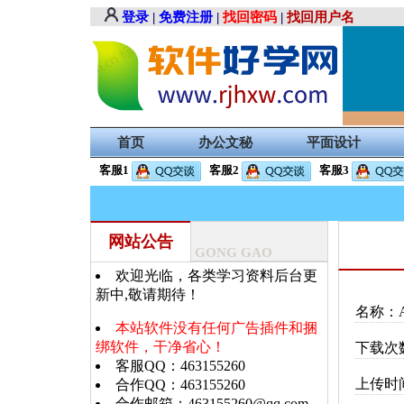
登录
|
免费注册
|
找回密码
|
找回用户名
首页
办公文秘
平面设计
客服1
客服2
客服3
网站公告
GONG GAO
欢迎光临，各类学习资料后台更
新中,敬请期待！
名称：Ae
本站软件没有任何广告插件和捆
绑软件，干净省心！
下载次数
客服QQ：463155260
上传时间：
合作QQ：463155260
合作邮箱：463155260@qq.com