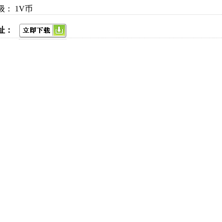
： 1V币
址：
通知：昨日推广的用户已结算，请查看右上