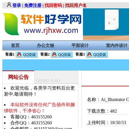
登录
|
免费注册
|
找回密码
|
找回用户名
首页
办公文秘
平面设计
室内外设计
客服1
客服2
客服3
网站公告
GONG GAO
欢迎光临，各类学习资料后台更
新中,敬请期待！
名称：Ai_Illustrat
本站软件没有任何广告插件和捆
绑软件，干净省心！
下载次数：482
客服QQ：463155260
上传时间：18:50:53
合作QQ：463155260
合作邮箱：463155260@qq.com