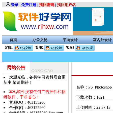
登录
|
免费注册
|
找回密码
|
找回用户名
首页
办公文秘
平面设计
室内外设计
客服1
客服2
客服3
网站公告
GONG GAO
欢迎光临，各类学习资料后台更
新中,敬请期待！
名称：PS_Photosho
本站软件没有任何广告插件和捆
绑软件，干净省心！
下载次数：1621
客服QQ：463155260
上传时间：22:37:13
合作QQ：463155260
合作邮箱：463155260@qq.com