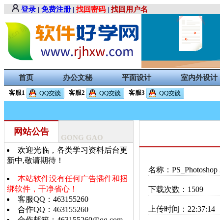
登录
|
免费注册
|
找回密码
|
找回用户名
首页
办公文秘
平面设计
室内外设计
客服1
客服2
客服3
网站公告
GONG GAO
欢迎光临，各类学习资料后台更
新中,敬请期待！
名称：PS_Photosho
本站软件没有任何广告插件和捆
绑软件，干净省心！
下载次数：1509
客服QQ：463155260
上传时间：22:37:14
合作QQ：463155260
合作邮箱：463155260@qq.com