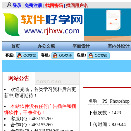
登录
|
免费注册
|
找回密码
|
找回用户名
首页
办公文秘
平面设计
室内外设计
客服1
客服2
客服3
网站公告
GONG GAO
欢迎光临，各类学习资料后台更
新中,敬请期待！
名称：PS_Photosho
本站软件没有任何广告插件和捆
绑软件，干净省心！
下载次数：1423
客服QQ：463155260
上传时间：8:09:44
合作QQ：463155260
合作邮箱：463155260@qq.com