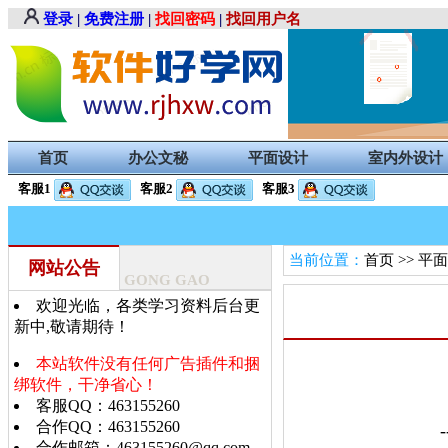
登录
|
免费注册
|
找回密码
|
找回用户名
首页
办公文秘
平面设计
室内外设计
客服1
客服2
客服3
当前位置：
首页
>>
平面
网站公告
GONG GAO
欢迎光临，各类学习资料后台更
新中,敬请期待！
本站软件没有任何广告插件和捆
绑软件，干净省心！
客服QQ：463155260
合作QQ：463155260
-
合作邮箱：463155260@qq.com